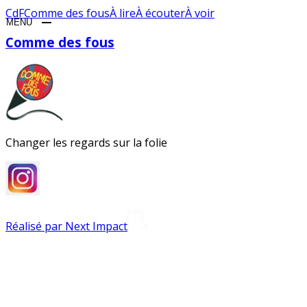
CdF
Comme des fous
À lire
À écouter
À voir
MENU
CLOSE
Comme des fous
Changer les regards sur la folie
Réalisé par Next Impact