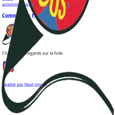
activisme
activistes
asile
Comme des fous
Changer les regards sur la folie
Réalisé par Next Impact
Instagram
Antipsy LinkTree