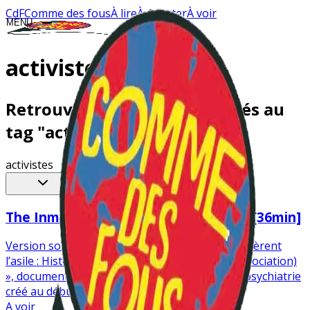
CdF
Comme des fous
À lire
À écouter
À voir
MENU
CLOSE
activistes
BLOG
Retrouvez tous les articles liés au
tag "activistes"
ON AIME
activistes
BDTHÈQUE
Reset des filtres
PLAYLIST
The Inmates Are Running the Asylum [36min]
JEUX
Version sous-titrée en français. « Les internés gèrent
l’asile : Histoires de la MPA (Mental Patients Association)
», documentaire sur un groupe d’activistes en psychiatrie
créé au début des années 1970 à...
A voir