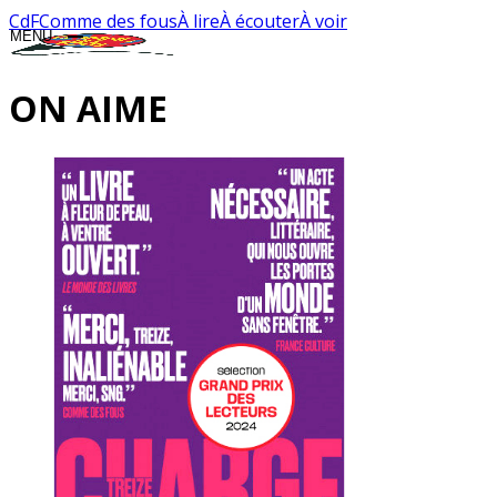
CdF
Comme des fous
À lire
À écouter
À voir
MENU
CLOSE
ON AIME