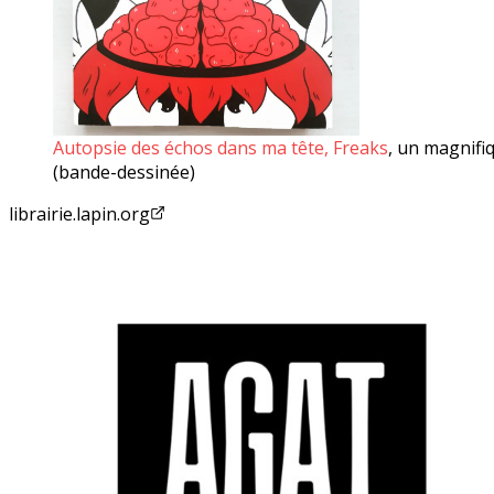
Autopsie des échos dans ma tête, Freaks
,
un magnifiq
(bande-dessinée)
librairie.lapin.org