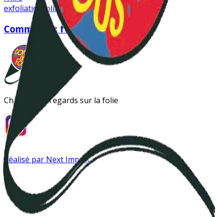
exfoliation
folie
fou
Comme des fous
Changer les regards sur la folie
Réalisé par Next Impact
Instagram
Antipsy LinkTree