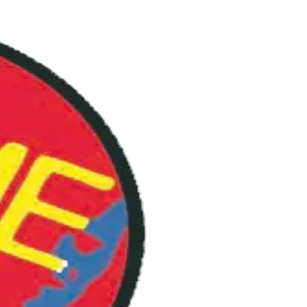
BLOG
ON AIME
BDTHÈQUE
PLAYLIST
l’Orspere-Samdarra.
JEUX