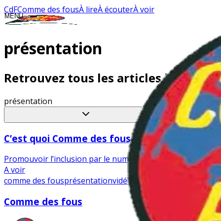
CdF
Comme des fous
À lire
À écouter
À voir
MENU
CLOSE
présentation
Retrouvez tous les articles liés au t
présentation
C’est quoi Comme des fous ?
Promouvoir l’inclusion par le numérique : l’aventure coll
A voir
comme des fous
présentation
vidéo
Comme des fous