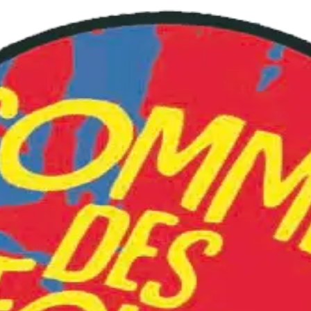
ag "présentation"
Reset des filtres
ective commedesfous.com ! Présentation vidéo d’Agathe pour 