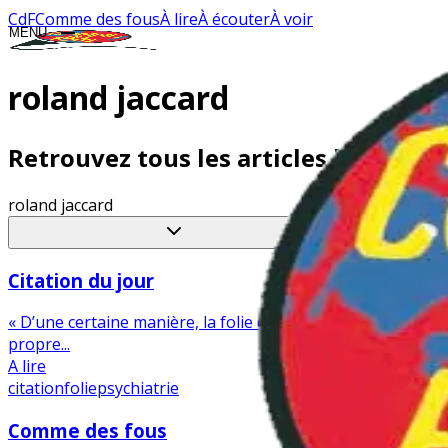
CdF
Comme des fous
À lire
À écouter
À voir
MENU
CLOSE
roland jaccard
Retrouvez tous les articles liés au ta
roland jaccard
Citation du jour
« D’une certaine manière, la folie est pour chacun de nous 
propre...
A lire
citation
folie
psychiatrie
Comme des fous