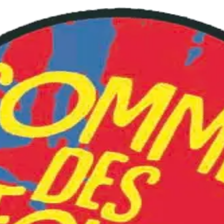
g "roland jaccard"
Reset des filtres
une tentation et un danger permanents, et si elle nous effray