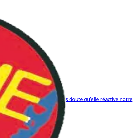
BLOG
ON AIME
BDTHÈQUE
PLAYLIST
e tant chez autrui, c’est sans doute qu’elle réactive notre
JEUX