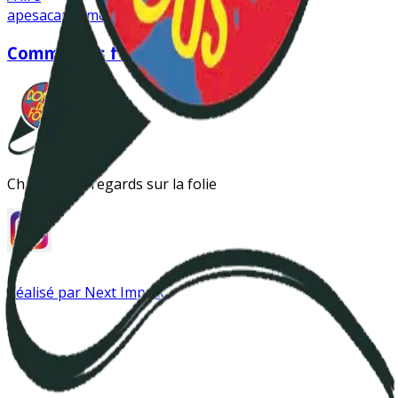
apesac
autisme
dépakine
Comme des fous
Changer les regards sur la folie
Réalisé par Next Impact
Instagram
Antipsy LinkTree