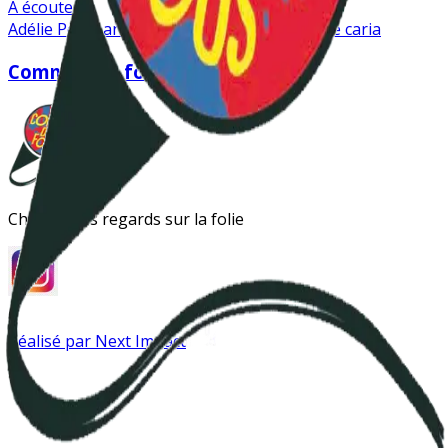
A écouter
Adélie Pojzman-Pontay
amélie koulanda
aude caria
Comme des fous
Changer les regards sur la folie
Réalisé par Next Impact
Instagram
Antipsy LinkTree