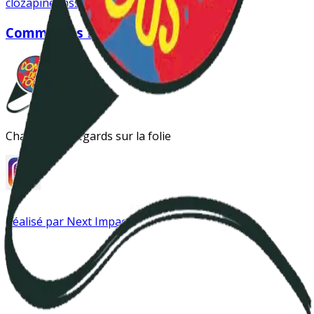
clozapine
hassna elkrem
interné
Comme des fous
Changer les regards sur la folie
Réalisé par Next Impact
Instagram
Antipsy LinkTree