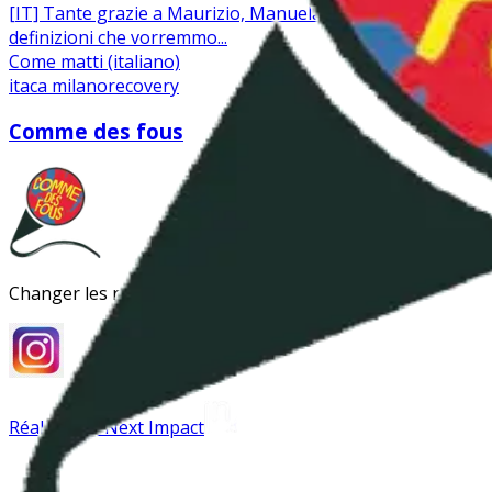
[IT] Tante grazie a Maurizio, Manuela e Silvana per questa
definizioni che vorremmo...
Come matti (italiano)
itaca milano
recovery
Comme des fous
Changer les regards sur la folie
Réalisé par Next Impact