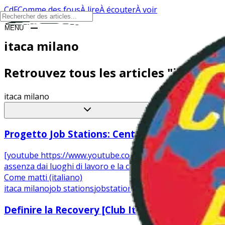
CdF
Comme des fous
À lire
À écouter
À voir
MENU
CLOSE
itaca milano
Retrouvez tous les articles "itaca mi
itaca milano
Progetto Job Stations: Centro di lavoro a dista
[youtube https://www.youtube.com/watch?v=FUIqWliFxBY] Il co
assenza dai luoghi di lavoro e la cattiva gestione di questo..
Come matti (italiano)
itaca milano
job stations
jobstations
Definire la Recovery [Club Itaca Milano]