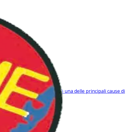
BLOG
ON AIME
BDTHÈQUE
 Milano]
ichico Il disagio psichico è una delle principali cause di
PLAYLIST
JEUX