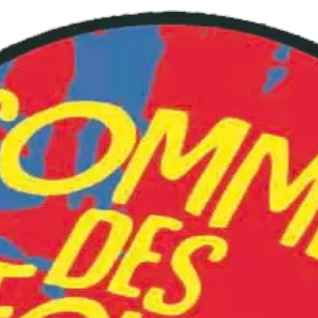
lano"
Reset des filtres
nza per persone con disagio psichico [Club Itaca
ntesto: la difficoltà occupazionale di persone con disagio ps
.