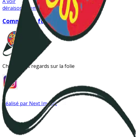
A voir
déraison
folie
mathilde marès
Comme des fous
Changer les regards sur la folie
Réalisé par Next Impact
Instagram
Antipsy LinkTree