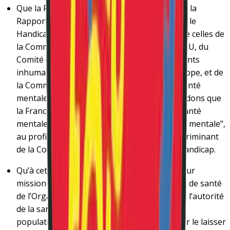
Que la France applique les préconisations de la
Rapporteure spéciale des Nations-Unies sur le
Handicap en matière de psychiatrie, ainsi que celles de
la Commission des droits de l’homme de l’ONU, du
Comité de prévention des peines et traitements
inhumains et dégradants du Conseil de l’Europe, et de
la Commission européenne en matière de santé
mentale. Conformément à cela, nous demandons que
la France abandonne, dans sa politique de santé
mentale, le modèle biomédical de la “maladie mentale”,
au profit de celui du modèle inclusif non discriminant
de la Convention des Nations Unies sur le handicap.
Qu’à cette fin, le monde professionnel ait pour
mission la mise en application des politiques de santé
de l’Organisation Mondiale de la Santé, sous l’autorité
de la santé publique. La santé mentale de la
population est un enjeu trop important pour le laisser