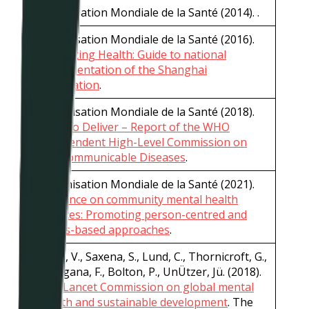
Organisation Mondiale de la Santé (2014). .
Organisation Mondiale de la Santé (2016).
Promoting Health: Guide to national
implementation of the Shanghai
Declaration
.
Organisation Mondiale de la Santé (2018).
Time to Deliver – Report of the WHO
Independent High-Level Commission on
Noncommunicable Diseases
.
Organisation Mondiale de la Santé (2021).
Guidance on community mental health
services: Promoting person-centred and
rights-based approaches
.
Patel, V., Saxena, S., Lund, C., Thornicroft, G.,
Baingana, F., Bolton, P., UnÜtzer, Jü. (2018).
The Lancet Commission on global mental
health and sustainable development
. The