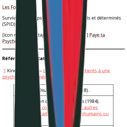
Les Folifols
Survivants de la psychiatrie indépendants et déterminés
(SPID)
[icon name= »instagram » prefix= »fab »]
Paye ta
Psychophobie
Références indicatives
1
Kinopsy (2020) –
Le droit pour les patients à une
psychiatrie sans médicament.
European Disability Forum. (2018). .
Organisation des Nations Unies (1984).
Convention contre la torture et autres
peines ou traitements cruels, inhumains ou
dégradants
.