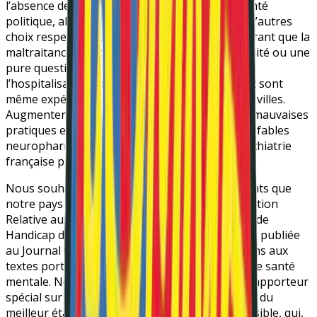
l’absence de volonté d’amélioration ou de volonté
politique, alors que d’autres pays ont assumé d’autres
choix respectueux des droits humains, démontrant que la
maltraitance institutionnelle n’est pas une fatalité ou une
pure question de moyens. Les alternatives à
l’hospitalisation, contrainte ou non, existent, et sont
même expérimentées en France dans quelques villes.
Augmenter les budgets pour déployer plus de mauvaises
pratiques et faire rêver les personnes avec des fables
neuropharmacologiques est tout ce que la psychiatrie
française propose et fait.
Nous souhaitons vous rappeler les engagements que
notre pays a pris en ratifiant en 2006 la Convention
Relative aux Droits des Personnes en situation de
Handicap de l’Organisation des Nations Unies – publiée
au Journal Officiel en 2010. Nous vous renvoyons aux
textes portant sur son application en matière de santé
mentale. Nous souhaitons également citer le Rapporteur
spécial sur le droit qu’a toute personne de jouir du
meilleur état de santé physique et mentale possible, qui,