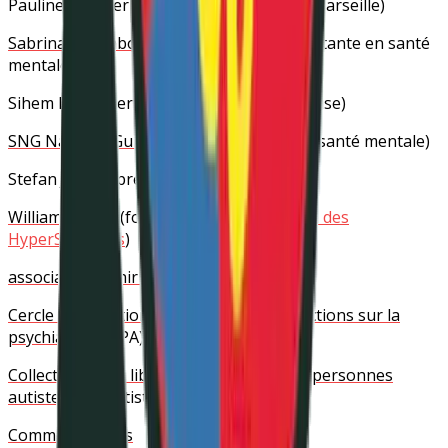
Pauline Rhenter
(avocate au Barreau de Marseille)
Sabrina Palumbo
(coach, autrice et consultante en santé
mentale)
Sihem Boubaker Mézenge
(alliée de la cause)
SNG Natacha Guiller
(actrice et artiste en santé mentale)
Stefan Jaffrin
(président de SPID)
William Brown
(fondateur de l’
association des
HyperSensibles
)
association Tenir Tête
Cercle de Réflexion et de Proposition d’Actions sur la
psychiatrie
(CRPA)
Collectif pour la liberté d’expression des personnes
autistes
(Cle Autistes)
Comme des fous