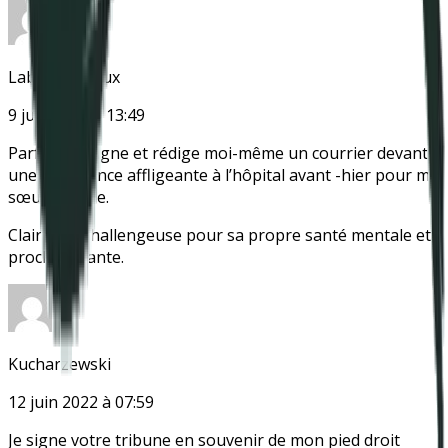
Labat Garriaux
9 juin 2022 à 13:49
Parfait ! Je signe et rédige moi-même un courrier devant
une expérience affligeante à l’hôpital avant -hier pour ma
sœur jumelle.
Claire LG, challengeuse pour sa propre santé mentale et
proche aidante.
Kucharzewski
Instagram
Antipsy LinkTree
12 juin 2022 à 07:59
Je signe votre tribune en souvenir de mon pied droit