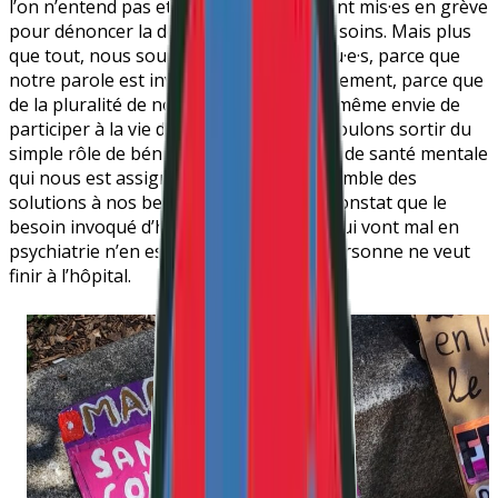
l’on n’entend pas et qui, dès 2018, se sont mis·es en grève
pour dénoncer la déshumanisation des soins. Mais plus
que tout, nous souhaitons être entendu·e·s, parce que
notre parole est invisibilisée quotidiennement, parce que
de la pluralité de nos vécus rejaillit une même envie de
participer à la vie démocratique. Nous voulons sortir du
simple rôle de bénéficiaires des services de santé mentale
qui nous est assigné, pour trouver ensemble des
solutions à nos besoins en partant du constat que le
besoin invoqué d’hospitaliser les gens qui vont mal en
psychiatrie n’en est en réalité pas un. Personne ne veut
finir à l’hôpital.