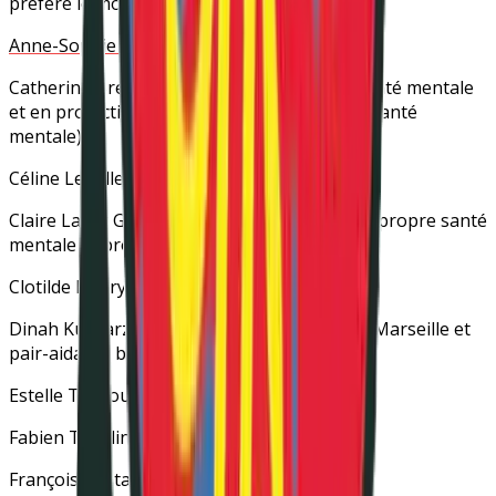
préfère le mot folle)
Anne-Sophie Landou
(créative)
Catherine Brettes
(coach, pair-aidante en santé mentale
et en protection de l’enfance, secouriste en santé
mentale)
Céline Letailleur
(folle douce et furieuse)
Claire Labat Garriaux
(challengeuse pour sa propre santé
mentale et proche aidante)
Clotilde Henry
(survivante de la psychiatrie)
Dinah Kucharzewski
(étudiante au
COFOR
à Marseille et
pair-aidante bénévole chez
ESPER PRO
)
Estelle Treboux
(alliée de la cause)
Fabien Turblin
(animateur de GEM)
François Testa
(éducateur spécialisé)