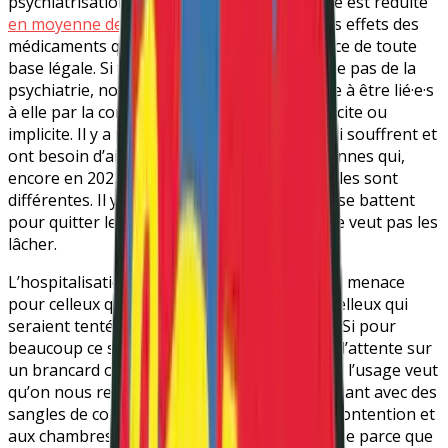
psychiatrisation de nos vies dont l’espérance est réduite
en moyenne de 15 ans
, en partie à cause des effets des
médicaments qu’on nous impose en l’absence de toute
base légale. Si tout le malaise social ne relève pas de la
psychiatrie, nous sommes trop nombreux·se à être lié·e·s
à elle par la contrainte, que celle-ci soit explicite ou
implicite. Il y a parmi nous des personnes qui souffrent et
ont besoin d’aide, mais il y a aussi des personnes qui,
encore en 2022, sont maltraitées parce qu’elles sont
différentes. Il y a d’autres communautés qui se battent
pour quitter le carcan de la psychiatrie qui ne veut pas les
lâcher.
L’hospitalisation est tristement devenue une menace
pour celleux qui en ont fait l’expérience ou celleux qui
seraient tenté·e·s de mettre fin à leurs jours. Si pour
beaucoup ce sont « des heures et des jours d’attente sur
un brancard ou une chaise dans un couloir », l’usage veut
qu’on nous retienne de partir en nous attachant avec des
sangles de contention. Non, ce recours à la contention et
aux chambres d’isolement n’est pas en hausse parce que