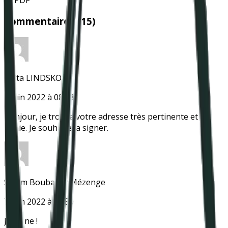
Commentaires (
15
)
Anita LINDSKOG
7 juin 2022 à 08:53
Bonjour, je trouve votre adresse très pertinente et la
relaie. Je souhaite la signer.
Sihem Boubaker Mézenge
7 juin 2022 à 11:50
Je signe !