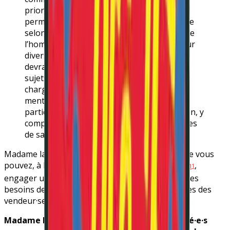
priorité à des systèmes durables, qui
permettent de promouvoir la santé mentale
selon une approche fondée sur les droits de
l’homme. Les êtres humains, dans toute leur
diversité, sont titulaires de droits et ne
devraient pas être considérés comme des
sujets à diagnostiquer ou des malades à
charge. Les politiques modernes de santé
mentale devraient favoriser l’autonomie, la
participation active et la résilience de chacun, y
compris des personnes ayant des problèmes
de santé mentale.
Madame la Première Ministre, nous pensons que vous
pouvez, à l’instar de
votre homologue norvégien
,
1
engager un changement en vous appuyant sur les
besoins des citoyen·ne·s plutôt que les prophéties des
vendeur·se·s de vent.
Madame la Première Ministre, nous, les laissé·e·s