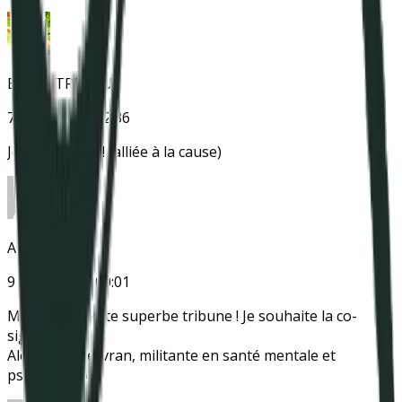
Estelle TREBOUX
7 juin 2022 à 22:36
Je signe aussi ! (alliée à la cause)
Alex Kervran
9 juin 2022 à 00:01
Merci pour cette superbe tribune ! Je souhaite la co-
signer 🙂
Alexandra Kervran, militante en santé mentale et
psychologue