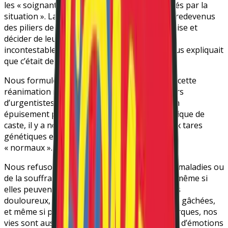
les « soignants peuvent, parfois, être dépassés par la
situation ». La contention et l’isolement sont redevenus
des piliers de la pratique psychiatrique française et
décider de leur abolition serait un progrès
incontestable. Il n’y a pas si longtemps on nous expliquait
que c’était de la « « .
Nous formulons l’hypothèse aujourd’hui que cette
réanimation ne sera pas utilisée sur les milliers
d’urgentistes et professionnel·le·s de santé en
épuisement professionnel. Non, c’est une logique de
caste, il y a nous les malades mentales·aux aux tares
génétiques et cérébrales, et le reste des gens
« normaux ».
Nous refusons de réduire nos identités à des maladies ou
de la souffrance. Nos vies ont de la valeur et, même si
elles peuvent parfois comporter des passages
douloureux, des opportunités et des relations gâchées,
et même si parfois on en porte encore les marques, nos
vies sont aussi remplies de moments uniques, d’émotions