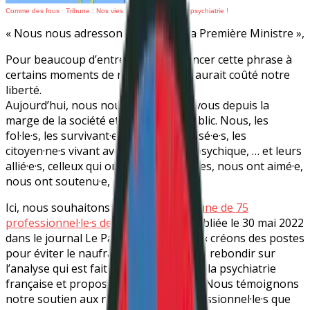
Comme des fous
·
Tribune : Nos vies valent plus que leur psychiatrie !
« Nous nous adressons à Madame la Première Ministre »,
Pour beaucoup d’entre nous, prononcer cette phrase à
certains moments de notre vie nous aurait coûté notre
liberté.
Aujourd’hui, nous nous adressons à vous depuis la
marge de la société et du discours public. Nous, les
fol·le·s, les survivant·e·s, les psychiatrisé·e·s, les
citoyen·ne·s vivant avec un handicap psychique, … et leurs
allié·e·s, celleux qui ont partagé nos vies, nous ont aimé·e,
nous ont soutenu·e, …
Ici, nous souhaitons réagir à
une tribune de 75
professionnel·le·s de la psychiatrie
, publiée le 30 mai 2022
dans le journal Le Parisien, et titrant : « créons des postes
pour éviter le naufrage ! ». Nous allons rebondir sur
l’analyse qui est faite de la situation de la psychiatrie
française et proposer une alternative. Nous témoignons
notre soutien aux nombreux·ses professionnel·le·s que