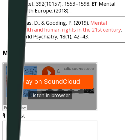
Lancet, 392(10157), 1553–1598.
ET
Mental
Health Europe. (2018). .
Puras, D., & Gooding, P. (2019).
Mental
health and human rights in the 21st century
.
World Psychiatry, 18(1), 42–43.
Médias
🎙️ Podcast