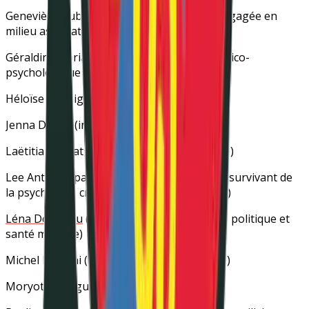
Geneviève Auboiroux
(proche aidante et engagée en
milieu associatif)
Géraldine Doriath
(infirmière en centre médico-
psychologique à Paris)
Héloïse Koenig
(autrice du livre
Barge
)
Jenna Deguy
(infirmière diplômée d’État)
Laëtitia Gaspat
(survivante de la psychiatrie)
Lee Antoine
(pair-aidant en santé mentale, survivant de
la psychiatrie, créateur d’
En Tant Que Telle
)
Léna Dormeau
(chercheuse en philosophie politique et
santé mentale)
Michel Mizrahi
(avocat au Barreau de Paris)
Moryotis
(blogueur)