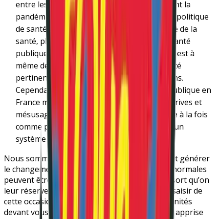
entre les mains de « spécialistes » et, pendant la
pandémie, nous avons vu les ravages d’une politique
de santé qui se cantonnait à un aspect limité de la
santé, plutôt qu’une approche globale. La santé
publique est un champ pluridisciplinaire qui est à
même de coordonner des stratégies de santé
pertinentes et conformes aux droits humains.
Cependant l’usage qui est fait de la santé publique en
France montre aussi ses forts risques de dérives et
mésusages. Notre place est donc nécessaire à la fois
comme partenaires, mais surtout au sein d’un
système démocratique de garde-fous !
Nous sommes conscient·e·s de la peur que peut générer
le changement – les personnes vues comme anormales
peuvent être aussi saisies de panique face au sort qu’on
leur réserve – mais nous choisissons de nous saisir de
cette occasion pour vous rappeler les opportunités
devant vous. S’il y a une chose que nous avons apprise