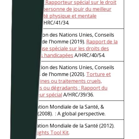
Rapport du Rapporteur spécial sur le droit
qu’a toute personne de jouir du meilleur
état de santé physique et mentale
possible
A/HRC/41/34.
Organisation des Nations Unies, Conseils
des droits de l’homme (2019).
Rapport de la
Rapporteuse spéciale sur les droits des
personnes handicapées
A/HRC/40/54.
Organisation des Nations Unies, Conseils
des droits de l’homme (2020).
Torture et
autres peines ou traitements cruels,
inhumains ou dégradants : Rapport du
Rapporteur spécial
A/HRC/39/36.
Organisation Mondiale de la Santé, &
WONCA (2008). : A global perspective.
Organisation Mondiale de la Santé (2012).
QualityRights Tool Kit
.