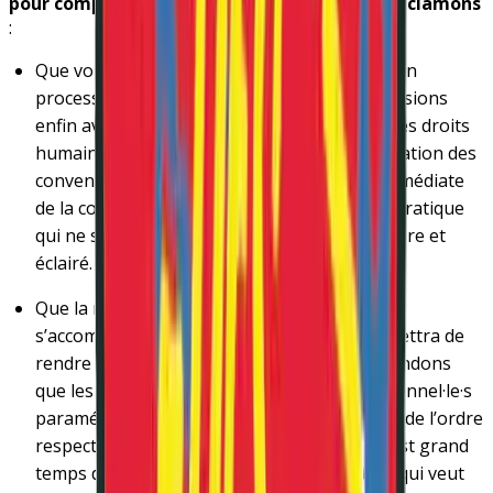
pour compte des politiques de santé, nous réclamons
:
Que vous et votre gouvernement engagiez un
processus démocratique pour que nous puissions
enfin avoir des lois qui aident et respectent les droits
humains. Nous demandons la mise en application des
conventions internationales et l’abolition immédiate
de la contention, de l’isolement, et de toute pratique
qui ne soit pas basée sur le consentement libre et
éclairé.
Que la reconnaissance des droits humains
s’accompagne d’une judiciarisation qui permettra de
rendre ce droit effectif. À ce titre, nous demandons
que les médecins psychiatres et les professionnel·le·s
paramédicales·aux relèvent de leurs conseils de l’ordre
respectifs selon les modalités ordinaires. Il est grand
temps de mettre fin à ce régime d’exception qui veut