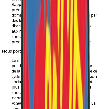
Rapporteur spécial constate avec
préoccupation qu’au niveau mondial, le
domaine de la santé mentale reste encadré par
des lois, des politiques et des pratiques
discriminatoires, qui sont autant d’entraves
aux mesures efficaces de promotion de la
santé mentale que de nombreuses parties
prenantes progressistes tentent d’engager.
Nous portons ici haut et fort sa conclusion :
Le manque de volonté des responsables
politiques de s’investir pleinement en faveur
de la santé mentale et du bien-être alimente ce
cycle de discrimination, d’inégalités, d’exclusion
sociale et de violence. Les personnes qui ont le
plus besoin d’une action de promotion de la
santé, à savoir [
celleux en situation de
handicap psychosocial, cognitif ou
intellectuel
], sont toujours laissées de côté. La
communauté mondiale devrait donner la