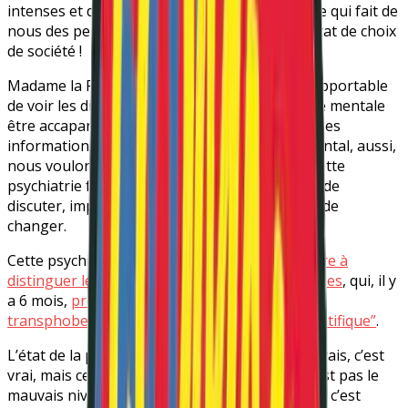
intenses et de création. Ce n’est pas notre folie qui fait de
nous des personnes à part, mais c’est le résultat de choix
de société !
Madame la Première Ministre, il nous est insupportable
de voir les discussions nécessaires sur la santé mentale
être accaparées par de faux débats et de fausses
informations. La santé reste un droit fondamental, aussi,
nous voulons témoigner notre ras-le-bol de cette
psychiatrie française avec qui il est impossible de
discuter, impossible de construire, impossible de
changer.
Cette psychiatrie , qui, en 2019,
cherchait encore à
distinguer les vrais homosexuel·le·s des faux·sses
, qui, il y
a 6 mois,
propageait des théories complotistes
transphobes dans un congrès soi-disant “scientifique”
.
L’état de la psychiatrie dans le monde est mauvais, c’est
vrai, mais ce qui nous choque en France, ce n’est pas le
mauvais niveau de nos soins de santé mentale, c’est