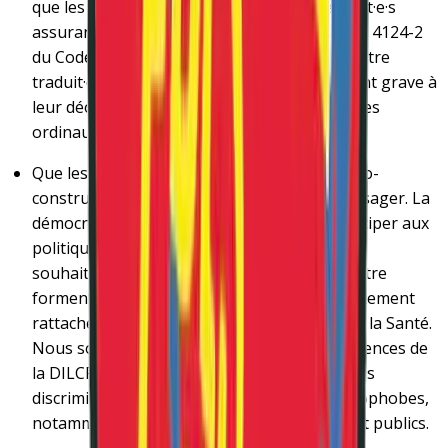
que les médecins du cadre public et les expert·e·s
assurant une mission de service public (art. L 4124-2
du Code la Santé Publique) ne puissent pas être
traduit·e·s, en cas de faute ou de manquement grave à
leur déontologie, directement devant les juges
ordinaux·ales.
Que les stratégies de santé mentale soient co-
construites par le monde professionnel et usager. La
démocratie sanitaire ne permet pas de participer aux
politiques qui nous concernent. Aussi, nous
souhaitons que la santé mentale et le bien-être
forment une compétence qui vous soit directement
rattachée, au détriment du seul Ministère de la Santé.
Nous souhaitons également que les compétences de
la DILCRAH soient étendues pour y inclure les
discriminations sanistes/psychophobes/follophobes,
notamment au sein des systèmes de santé et publics.