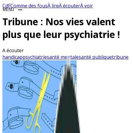
CdF
Comme des fous
À lire
À écouter
À voir
MENU
CLOSE
Tribune : Nos vies valent
plus que leur psychiatrie !
BLOG
A écouter
handicap
psychiatrie
santé mentale
santé publique
tribune
ON AIME
BDTHÈQUE
PLAYLIST
JEUX