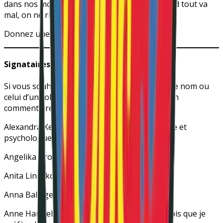
dans nos moments de douleur, c’est que quand tout va
mal, on ne risque rien à changer.
Donnez une chance à la démocratie en santé.
Signataires
Si vous souhaitez co-signer la tribune en votre nom ou
celui d’un collectif, merci de vous manifester en
commentaire.
Alexandra Kervran
(militante en santé mentale et
psychologue)
Angelika Gross
(alliée de la cause)
Anita Lindskog
(proche aidante)
Anna Baleige
(chercheuse, folle et psychiatre)
Anne Harmel
(déclarée handicapée mais je crois que je