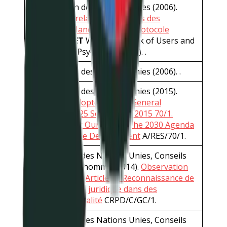
Organisation des Nations Unies (2006).
Convention relative aux Droits des
Personnes Handicapées et Protocole
Additionnel
ET
World Network of Users and
Survivors of Psychiatry (2008). .
Organisation des Nations Unies (2006). .
Organisation des Nations Unies (2015).
R
esolution adopted by the General
Assembly on 25 September 2015 70/1.
Transforming Our World: The 2030 Agenda
for Sustainable Development
A/RES/70/1.
Organisation des Nations Unies, Conseils
des droits de l’homme (2014).
Observation
générale no1 : Article 12 Reconnaissance de
la personnalité juridique dans des
conditions d’égalité
CRPD/C/GC/1.
Organisation des Nations Unies, Conseils