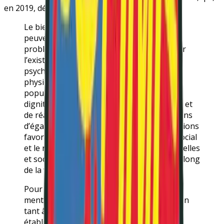
en 2019, définissait que :
Le bien-être et la bonne santé mentale ne
peuvent se définir par la seule absence de
problèmes de santé mentale, mais bien par
l’existence d’un environnement social,
psychosocial, politique, économique et
physique qui donne aux personnes et aux
populations les moyens de vivre dans la
dignité, de jouir pleinement de leurs droits et
de réaliser leur potentiel dans des conditions
d’égalité. À cette fin, il faut créer des conditions
favorables, qui valorisent à la fois le lien social
et le respect, grâce à des relations individuelles
et sociales saines et non violentes tout au long
de la vie.
Pour promouvoir efficacement la santé
mentale, il faut mettre fin à la discrimination
tant à l’intérieur qu’à l’extérieur des
établissements de soins connexes. Le