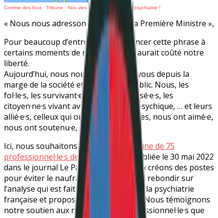
Comme des fous
·
Tribune : Nos vies valent plus que leur psychiatrie !
« Nous nous adressons à Madame la Première Ministre »,
Pour beaucoup d’entre nous, prononcer cette phrase à
certains moments de notre vie nous aurait coûté notre
liberté.
Aujourd’hui, nous nous adressons à vous depuis la
marge de la société et du discours public. Nous, les
fol·le·s, les survivant·e·s, les psychiatrisé·e·s, les
citoyen·ne·s vivant avec un handicap psychique, … et leurs
allié·e·s, celleux qui ont partagé nos vies, nous ont aimé·e,
nous ont soutenu·e, …
Ici, nous souhaitons réagir à
une tribune de 75
professionnel·le·s de la psychiatrie
, publiée le 30 mai 2022
dans le journal Le Parisien, et titrant : « créons des postes
pour éviter le naufrage ! ». Nous allons rebondir sur
l’analyse qui est faite de la situation de la psychiatrie
française et proposer une alternative. Nous témoignons
notre soutien aux nombreux·ses professionnel·le·s que