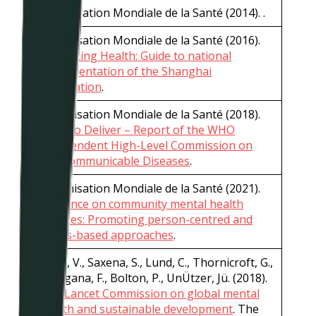
Organisation Mondiale de la Santé (2014). .
Organisation Mondiale de la Santé (2016).
Promoting Health: Guide to national
implementation of the Shanghai
Declaration
.
Organisation Mondiale de la Santé (2018).
Time to Deliver – Report of the WHO
Independent High-Level Commission on
Noncommunicable Diseases
.
Organisation Mondiale de la Santé (2021).
Guidance on community mental health
services: Promoting person-centred and
rights-based approaches
.
Patel, V., Saxena, S., Lund, C., Thornicroft, G.,
Baingana, F., Bolton, P., UnÜtzer, Jü. (2018).
The Lancet Commission on global mental
health and sustainable development
. The