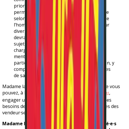
priorité à des systèmes durables, qui
permettent de promouvoir la santé mentale
selon une approche fondée sur les droits de
l’homme. Les êtres humains, dans toute leur
diversité, sont titulaires de droits et ne
devraient pas être considérés comme des
sujets à diagnostiquer ou des malades à
charge. Les politiques modernes de santé
mentale devraient favoriser l’autonomie, la
participation active et la résilience de chacun, y
compris des personnes ayant des problèmes
de santé mentale.
Madame la Première Ministre, nous pensons que vous
pouvez, à l’instar de
votre homologue norvégien
,
1
engager un changement en vous appuyant sur les
besoins des citoyen·ne·s plutôt que les prophéties des
vendeur·se·s de vent.
Madame la Première Ministre, nous, les laissé·e·s