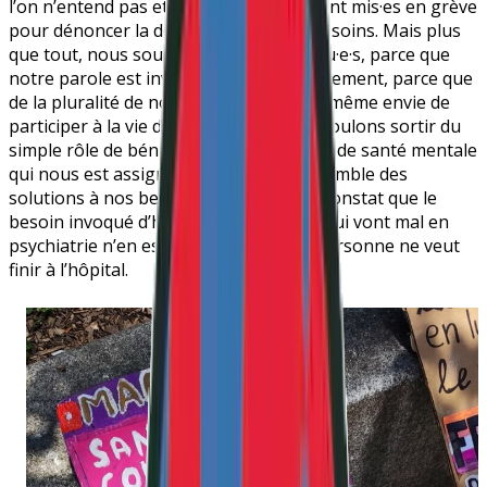
l’on n’entend pas et qui, dès 2018, se sont mis·es en grève
pour dénoncer la déshumanisation des soins. Mais plus
que tout, nous souhaitons être entendu·e·s, parce que
notre parole est invisibilisée quotidiennement, parce que
de la pluralité de nos vécus rejaillit une même envie de
participer à la vie démocratique. Nous voulons sortir du
simple rôle de bénéficiaires des services de santé mentale
qui nous est assigné, pour trouver ensemble des
solutions à nos besoins en partant du constat que le
besoin invoqué d’hospitaliser les gens qui vont mal en
psychiatrie n’en est en réalité pas un. Personne ne veut
finir à l’hôpital.