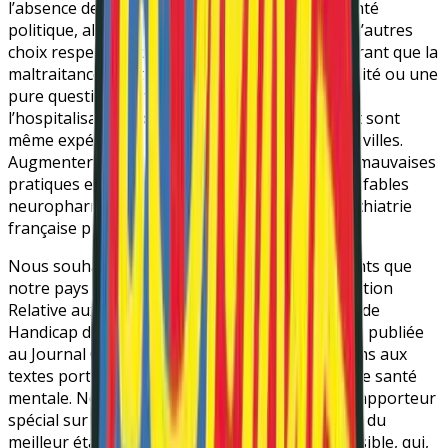
l’absence de volonté d’amélioration ou de volonté
politique, alors que d’autres pays ont assumé d’autres
choix respectueux des droits humains, démontrant que la
maltraitance institutionnelle n’est pas une fatalité ou une
pure question de moyens. Les alternatives à
l’hospitalisation, contrainte ou non, existent, et sont
même expérimentées en France dans quelques villes.
Augmenter les budgets pour déployer plus de mauvaises
pratiques et faire rêver les personnes avec des fables
neuropharmacologiques est tout ce que la psychiatrie
française propose et fait.
Nous souhaitons vous rappeler les engagements que
notre pays a pris en ratifiant en 2006 la Convention
Relative aux Droits des Personnes en situation de
Handicap de l’Organisation des Nations Unies – publiée
au Journal Officiel en 2010. Nous vous renvoyons aux
textes portant sur son application en matière de santé
mentale. Nous souhaitons également citer le Rapporteur
spécial sur le droit qu’a toute personne de jouir du
meilleur état de santé physique et mentale possible, qui,