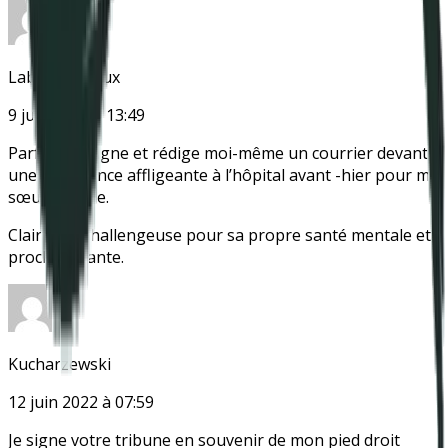
Labat Garriaux
9 juin 2022 à 13:49
Parfait ! Je signe et rédige moi-même un courrier devant
une expérience affligeante à l’hôpital avant -hier pour ma
sœur jumelle.
Claire LG, challengeuse pour sa propre santé mentale et
proche aidante.
Kucharzewski
Instagram
Antipsy LinkTree
12 juin 2022 à 07:59
Je signe votre tribune en souvenir de mon pied droit