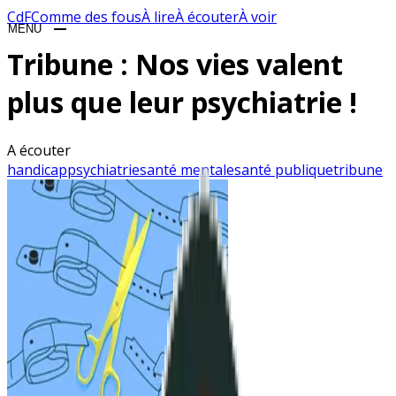
CdF
Comme des fous
À lire
À écouter
À voir
MENU
CLOSE
Tribune : Nos vies valent
plus que leur psychiatrie !
BLOG
A écouter
handicap
psychiatrie
santé mentale
santé publique
tribune
ON AIME
BDTHÈQUE
PLAYLIST
JEUX