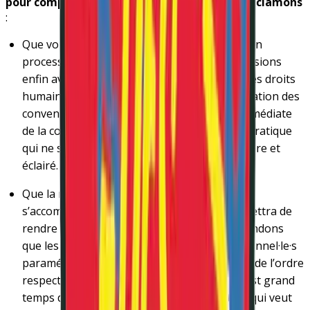
pour compte des politiques de santé, nous réclamons
:
Que vous et votre gouvernement engagiez un
processus démocratique pour que nous puissions
enfin avoir des lois qui aident et respectent les droits
humains. Nous demandons la mise en application des
conventions internationales et l’abolition immédiate
de la contention, de l’isolement, et de toute pratique
qui ne soit pas basée sur le consentement libre et
éclairé.
Que la reconnaissance des droits humains
s’accompagne d’une judiciarisation qui permettra de
rendre ce droit effectif. À ce titre, nous demandons
que les médecins psychiatres et les professionnel·le·s
paramédicales·aux relèvent de leurs conseils de l’ordre
respectifs selon les modalités ordinaires. Il est grand
temps de mettre fin à ce régime d’exception qui veut