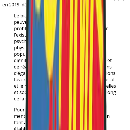
en 2019, définissait que :
Le bien-être et la bonne santé mentale ne
peuvent se définir par la seule absence de
problèmes de santé mentale, mais bien par
l’existence d’un environnement social,
psychosocial, politique, économique et
physique qui donne aux personnes et aux
populations les moyens de vivre dans la
dignité, de jouir pleinement de leurs droits et
de réaliser leur potentiel dans des conditions
d’égalité. À cette fin, il faut créer des conditions
favorables, qui valorisent à la fois le lien social
et le respect, grâce à des relations individuelles
et sociales saines et non violentes tout au long
de la vie.
Pour promouvoir efficacement la santé
mentale, il faut mettre fin à la discrimination
tant à l’intérieur qu’à l’extérieur des
établissements de soins connexes. Le