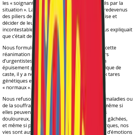
les « soignants peuvent, parfois, être dépassés par la
situation ». La contention et l’isolement sont redevenus
des piliers de la pratique psychiatrique française et
décider de leur abolition serait un progrès
incontestable. Il n’y a pas si longtemps on nous expliquait
que c’était de la « « .
Nous formulons l’hypothèse aujourd’hui que cette
réanimation ne sera pas utilisée sur les milliers
d’urgentistes et professionnel·le·s de santé en
épuisement professionnel. Non, c’est une logique de
caste, il y a nous les malades mentales·aux aux tares
génétiques et cérébrales, et le reste des gens
« normaux ».
Nous refusons de réduire nos identités à des maladies ou
de la souffrance. Nos vies ont de la valeur et, même si
elles peuvent parfois comporter des passages
douloureux, des opportunités et des relations gâchées,
et même si parfois on en porte encore les marques, nos
vies sont aussi remplies de moments uniques, d’émotions