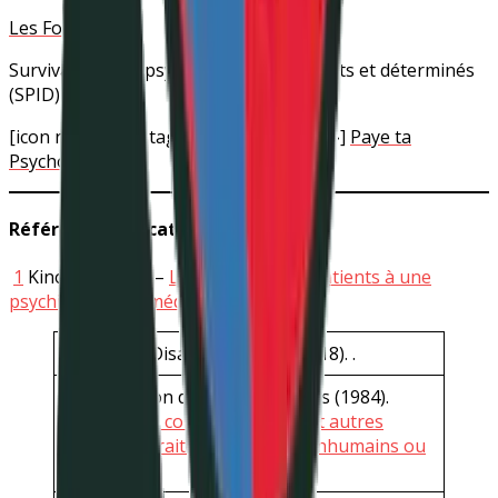
Les Folifols
Survivants de la psychiatrie indépendants et déterminés
(SPID)
[icon name= »instagram » prefix= »fab »]
Paye ta
Psychophobie
Références indicatives
1
Kinopsy (2020) –
Le droit pour les patients à une
psychiatrie sans médicament.
European Disability Forum. (2018). .
Organisation des Nations Unies (1984).
Convention contre la torture et autres
peines ou traitements cruels, inhumains ou
dégradants
.