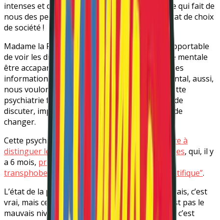
intenses et de création. Ce n’est pas notre folie qui fait de
nous des personnes à part, mais c’est le résultat de choix
de société !
Madame la Première Ministre, il nous est insupportable
de voir les discussions nécessaires sur la santé mentale
être accaparées par de faux débats et de fausses
informations. La santé reste un droit fondamental, aussi,
nous voulons témoigner notre ras-le-bol de cette
psychiatrie française avec qui il est impossible de
discuter, impossible de construire, impossible de
changer.
Cette psychiatrie , qui, en 2019,
cherchait encore à
distinguer les vrais homosexuel·le·s des faux·sses
, qui, il y
a 6 mois,
propageait des théories complotistes
transphobes dans un congrès soi-disant “scientifique”
.
L’état de la psychiatrie dans le monde est mauvais, c’est
vrai, mais ce qui nous choque en France, ce n’est pas le
mauvais niveau de nos soins de santé mentale, c’est