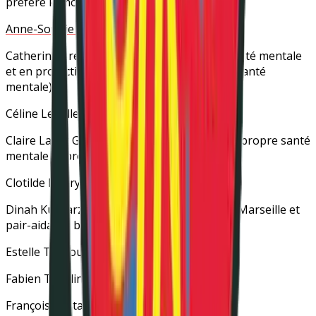
préfère le mot folle)
Anne-Sophie Landou
(créative)
Catherine Brettes
(coach, pair-aidante en santé mentale
et en protection de l’enfance, secouriste en santé
mentale)
Céline Letailleur
(folle douce et furieuse)
Claire Labat Garriaux
(challengeuse pour sa propre santé
mentale et proche aidante)
Clotilde Henry
(survivante de la psychiatrie)
Dinah Kucharzewski
(étudiante au
COFOR
à Marseille et
pair-aidante bénévole chez
ESPER PRO
)
Estelle Treboux
(alliée de la cause)
Fabien Turblin
(animateur de GEM)
François Testa
(éducateur spécialisé)