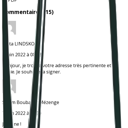
Commentaires (
15
)
Anita LINDSKOG
7 juin 2022 à 08:53
Bonjour, je trouve votre adresse très pertinente et la
relaie. Je souhaite la signer.
Sihem Boubaker Mézenge
7 juin 2022 à 11:50
Je signe !