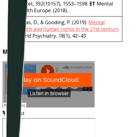
Lancet, 392(10157), 1553–1598.
ET
Mental
Health Europe. (2018). .
Puras, D., & Gooding, P. (2019).
Mental
health and human rights in the 21st century
.
World Psychiatry, 18(1), 42–43.
Médias
🎙️ Podcast