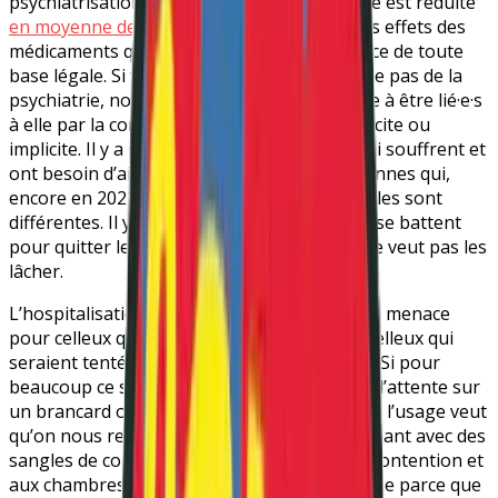
psychiatrisation de nos vies dont l’espérance est réduite
en moyenne de 15 ans
, en partie à cause des effets des
médicaments qu’on nous impose en l’absence de toute
base légale. Si tout le malaise social ne relève pas de la
psychiatrie, nous sommes trop nombreux·se à être lié·e·s
à elle par la contrainte, que celle-ci soit explicite ou
implicite. Il y a parmi nous des personnes qui souffrent et
ont besoin d’aide, mais il y a aussi des personnes qui,
encore en 2022, sont maltraitées parce qu’elles sont
différentes. Il y a d’autres communautés qui se battent
pour quitter le carcan de la psychiatrie qui ne veut pas les
lâcher.
L’hospitalisation est tristement devenue une menace
pour celleux qui en ont fait l’expérience ou celleux qui
seraient tenté·e·s de mettre fin à leurs jours. Si pour
beaucoup ce sont « des heures et des jours d’attente sur
un brancard ou une chaise dans un couloir », l’usage veut
qu’on nous retienne de partir en nous attachant avec des
sangles de contention. Non, ce recours à la contention et
aux chambres d’isolement n’est pas en hausse parce que