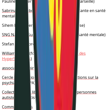
Pauline Rhenter
(avocate au Barreau de Marseille)
Sabrina Palumbo
(coach, autrice et consultante en santé
mentale)
Sihem Boubaker Mézenge
(alliée de la cause)
SNG Natacha Guiller
(actrice et artiste en santé mentale)
Stefan Jaffrin
(président de SPID)
William Brown
(fondateur de l’
association des
HyperSensibles
)
association Tenir Tête
Cercle de Réflexion et de Proposition d’Actions sur la
psychiatrie
(CRPA)
Collectif pour la liberté d’expression des personnes
autistes
(Cle Autistes)
Comme des fous