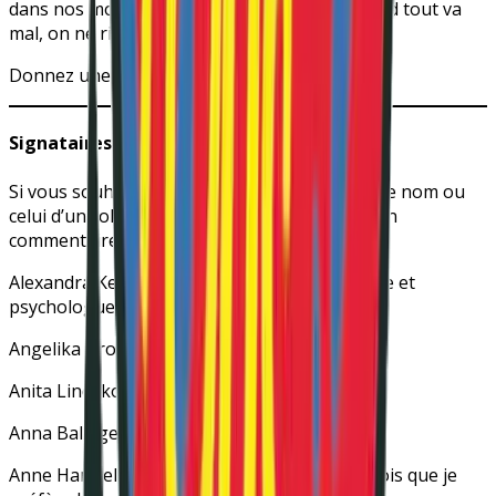
dans nos moments de douleur, c’est que quand tout va
mal, on ne risque rien à changer.
Donnez une chance à la démocratie en santé.
Signataires
Si vous souhaitez co-signer la tribune en votre nom ou
celui d’un collectif, merci de vous manifester en
commentaire.
Alexandra Kervran
(militante en santé mentale et
psychologue)
Angelika Gross
(alliée de la cause)
Anita Lindskog
(proche aidante)
Anna Baleige
(chercheuse, folle et psychiatre)
Anne Harmel
(déclarée handicapée mais je crois que je