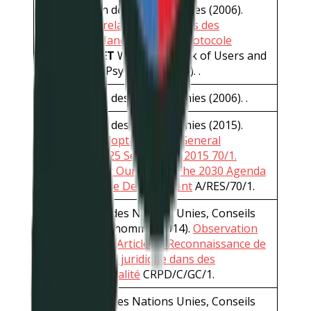
Organisation des Nations Unies (2006).
Convention relative aux Droits des
Personnes Handicapées et Protocole
Additionnel
ET
World Network of Users and
Survivors of Psychiatry (2008). .
Organisation des Nations Unies (2006). .
Organisation des Nations Unies (2015).
R
esolution adopted by the General
Assembly on 25 September 2015 70/1.
Transforming Our World: The 2030 Agenda
for Sustainable Development
A/RES/70/1.
Organisation des Nations Unies, Conseils
des droits de l’homme (2014).
Observation
générale no1 : Article 12 Reconnaissance de
la personnalité juridique dans des
conditions d’égalité
CRPD/C/GC/1.
Organisation des Nations Unies, Conseils