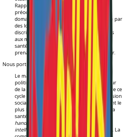
Rapporteur spécial constate avec
préoccupation qu’au niveau mondial, le
domaine de la santé mentale reste encadré par
des lois, des politiques et des pratiques
discriminatoires, qui sont autant d’entraves
aux mesures efficaces de promotion de la
santé mentale que de nombreuses parties
prenantes progressistes tentent d’engager.
Nous portons ici haut et fort sa conclusion :
Le manque de volonté des responsables
politiques de s’investir pleinement en faveur
de la santé mentale et du bien-être alimente ce
cycle de discrimination, d’inégalités, d’exclusion
sociale et de violence. Les personnes qui ont le
plus besoin d’une action de promotion de la
santé, à savoir [
celleux en situation de
handicap psychosocial, cognitif ou
intellectuel
], sont toujours laissées de côté. La
communauté mondiale devrait donner la