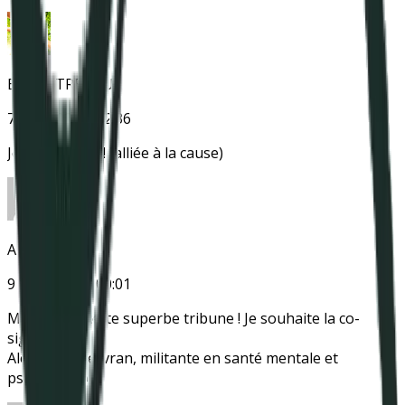
Estelle TREBOUX
7 juin 2022 à 22:36
Je signe aussi ! (alliée à la cause)
Alex Kervran
9 juin 2022 à 00:01
Merci pour cette superbe tribune ! Je souhaite la co-
signer 🙂
Alexandra Kervran, militante en santé mentale et
psychologue