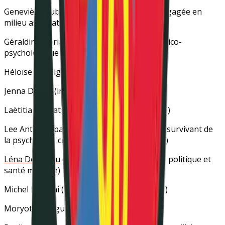
Geneviève Auboiroux
(proche aidante et engagée en
milieu associatif)
Géraldine Doriath
(infirmière en centre médico-
psychologique à Paris)
Héloïse Koenig
(autrice du livre
Barge
)
Jenna Deguy
(infirmière diplômée d’État)
Laëtitia Gaspat
(survivante de la psychiatrie)
Lee Antoine
(pair-aidant en santé mentale, survivant de
la psychiatrie, créateur d’
En Tant Que Telle
)
Léna Dormeau
(chercheuse en philosophie politique et
santé mentale)
Michel Mizrahi
(avocat au Barreau de Paris)
Moryotis
(blogueur)