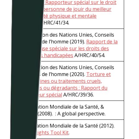
Rapport du Rapporteur spécial sur le droit
qu’a toute personne de jouir du meilleur
état de santé physique et mentale
possible
A/HRC/41/34.
Organisation des Nations Unies, Conseils
des droits de l’homme (2019).
Rapport de la
Rapporteuse spéciale sur les droits des
personnes handicapées
A/HRC/40/54.
Organisation des Nations Unies, Conseils
des droits de l’homme (2020).
Torture et
autres peines ou traitements cruels,
inhumains ou dégradants : Rapport du
Rapporteur spécial
A/HRC/39/36.
Organisation Mondiale de la Santé, &
WONCA (2008). : A global perspective.
Organisation Mondiale de la Santé (2012).
QualityRights Tool Kit
.