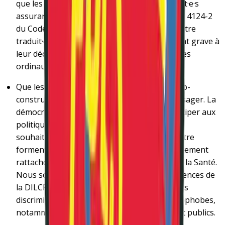
que les médecins du cadre public et les expert·e·s
assurant une mission de service public (art. L 4124-2
du Code la Santé Publique) ne puissent pas être
traduit·e·s, en cas de faute ou de manquement grave à
leur déontologie, directement devant les juges
ordinaux·ales.
Que les stratégies de santé mentale soient co-
construites par le monde professionnel et usager. La
démocratie sanitaire ne permet pas de participer aux
politiques qui nous concernent. Aussi, nous
souhaitons que la santé mentale et le bien-être
forment une compétence qui vous soit directement
rattachée, au détriment du seul Ministère de la Santé.
Nous souhaitons également que les compétences de
la DILCRAH soient étendues pour y inclure les
discriminations sanistes/psychophobes/follophobes,
notamment au sein des systèmes de santé et publics.