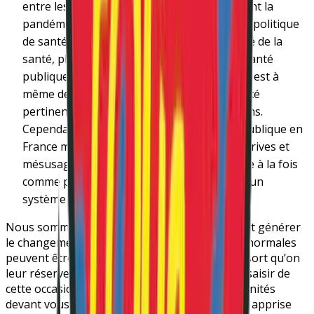
entre les mains de « spécialistes » et, pendant la
pandémie, nous avons vu les ravages d’une politique
de santé qui se cantonnait à un aspect limité de la
santé, plutôt qu’une approche globale. La santé
publique est un champ pluridisciplinaire qui est à
même de coordonner des stratégies de santé
pertinentes et conformes aux droits humains.
Cependant l’usage qui est fait de la santé publique en
France montre aussi ses forts risques de dérives et
mésusages. Notre place est donc nécessaire à la fois
comme partenaires, mais surtout au sein d’un
système démocratique de garde-fous !
Nous sommes conscient·e·s de la peur que peut générer
le changement – les personnes vues comme anormales
peuvent être aussi saisies de panique face au sort qu’on
leur réserve – mais nous choisissons de nous saisir de
cette occasion pour vous rappeler les opportunités
devant vous. S’il y a une chose que nous avons apprise